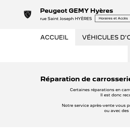
Peugeot GEMY Hyères
rue Saint Joseph HYÈRES
Horaires et Accès
ACCUEIL
VÉHICULES D'
NOS OCCASIO
VÉHICULES D
Réparation de carrosser
OCCASIONS F
Certaines réparations en ca
Il est donc re
ÉLECTRIQUES 
Notre service après-vente vous p
ou avec des
LES ENGAGEM