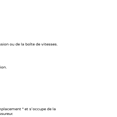
ENTRETIEN VÉHICULE HYBRIDE
ASSURANCES G
S
MÉCANIQUE ET CARROSSERIE
FINANCEMENT 
CONTACTEZ UN 
ion ou de la boîte de vitesses.
INDEX ÉGALITÉ
ion.
placement * et s'occupe de la
ssureur.