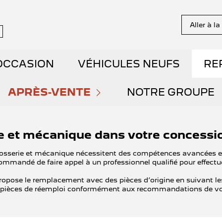
Aller à l
OCCASION
VÉHICULES NEUFS
RE
NS EN STOCK
APRÈS-VENTE
DÉCOUVREZ NOTRE GA
NOTRE GROUPE
PRENDRE RENDEZ-VOUS
QUI SOMMES NO
E DÉMONSTRATION
RÉSERVEZ UN ESSAI
ie et mécanique dans votre conces
NOS OFFRES DU MOMENT
NOUS REJOINDR
AIBLE KILOMÉTRAGE
DÉCOUVREZ L'ÉLECTRIQ
rrosserie et mécanique nécessitent des compétences avancées 
commandé de faire appel à un professionnel qualifié pour effectu
ENTRETIEN ET RÉPARATIONS
NOS ACTUALITÉ
ET HYBRIDES
DÉCOUVREZ L'HYBRIDE
ropose le remplacement avec des pièces d’origine en suivant l
 pièces de réemploi conformément aux recommandations de vot
ENTRETIEN VÉHICULE ÉLECTRIQUE
PARRAINAGE G
ENTS SPOTICAR
THERMIQUE VS ÉLECTRI