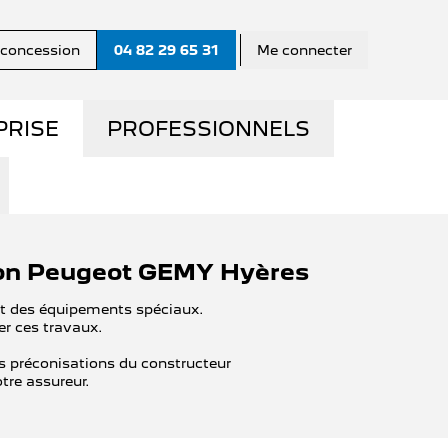
a concession
04 82 29 65 31
Me connecter
PRISE
PROFESSIONNELS
MME
LA GAMME PRO
US ?
UTILITAIRES D'OCCASION
sion Peugeot GEMY Hyères
E
UE
NOS SERVICES AUX PRO
et des équipements spéciaux.
er ces travaux.
S
CONTACTEZ UN
es préconisations du constructeur
CONSEILLER "PRO"
re assureur.
EMY
QUE