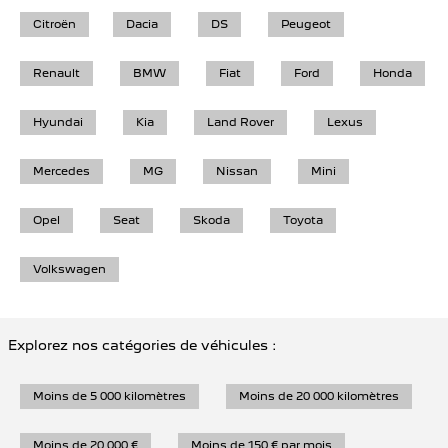
Citroën
Dacia
DS
Peugeot
Renault
BMW
Fiat
Ford
Honda
Hyundai
Kia
Land Rover
Lexus
Mercedes
MG
Nissan
Mini
Opel
Seat
Skoda
Toyota
Volkswagen
Explorez nos catégories de véhicules :
Moins de 5 000 kilomètres
Moins de 20 000 kilomètres
Moins de 20 000 €
Moins de 150 € par mois