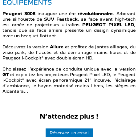
ÉQUIPEMENTS
Peugeot 3008
inaugure une ère
révolutionnaire
. Arborant
une silhouette de
SUV
Fastback
, sa face avant high-tech
est ornée de projecteurs ultrafins
PEUGEOT
PIXEL
LED
,
tandis que sa face arrière présente un design dynamique
avec un becquet flottant.
Découvrez la version
Allure
et profitez de jantes alliages, du
visio park, de l'accès et du démarrage mains libres et de
Peugeot i-Cockpit® avec double écran HD.
Choisissez l’expérience de conduite unique avec la version
GT
et exploitez les projecteurs Peugeot Pixel LED, le Peugeot
i-Cockpit® avec écran panoramique 21” incurvé, l’éclairage
d’ambiance, le hayon motorisé mains libres, les sièges en
Alcantara...
N’attendez plus !
Réservez un essai